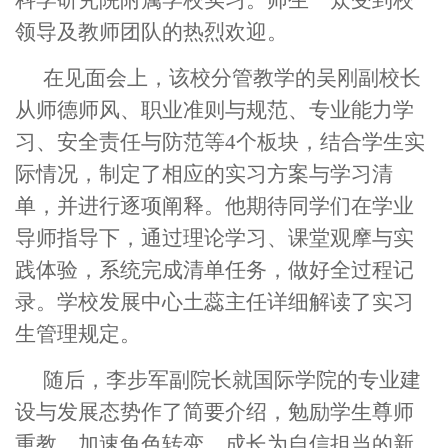
科学研究院附属学校实习。
师
生一众受到校
领导及教师团队的热烈欢迎。
在
见面会上，
该校
分管教学的吴刚
副
校长
从师德师风、职业准则与规范、专业能力学
习、安全责任与防范等4个板块，结合学生实
际情况，制定了相应的实习方案与学习清
单，并进行逐项阐释。
他
期待同学们在学业
导师指导下，通过理论学习、课堂观摩与实
践体验，系统完成清单任务，做好全过程记
录。学校发展中心土蕊主任详细解读了实习
生管理规定。
随后，
李步军副院长
就
国际学院的专业建
设与发展态势
作了简要
介绍
，
勉励学生尊师
重教、加速角色转变，成长为自信担当的新