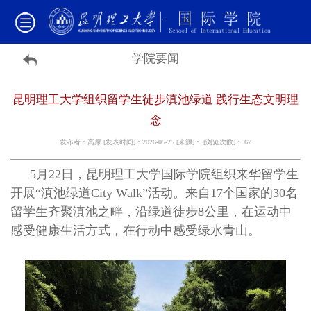
学院要闻
昆明理工大学组织留学生徒步滇池绿道 践行生态文明理
念
发布者：高原 [发表时间]：2026-05-25 [来源]： [浏览次数]：
67
5月22日，昆明理工大学国际学院组织来华留学生
开展“滇池绿道City Walk”活动。来自17个国家的30名
留学生齐聚滇池之畔，沿绿道徒步8公里，在运动中
感受健康生活方式，在行动中感受绿水青山。